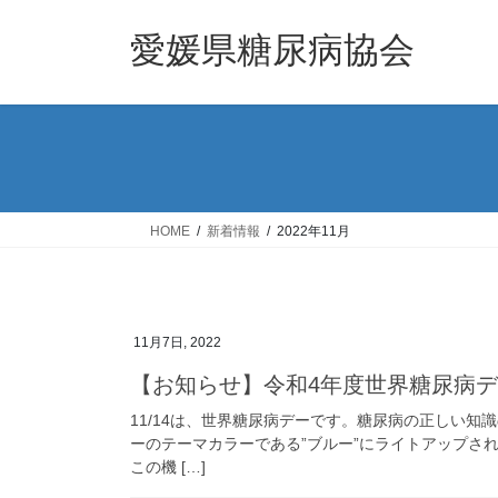
コ
ナ
ン
ビ
愛媛県糖尿病協会
テ
ゲ
ン
ー
ツ
シ
へ
ョ
ス
ン
キ
に
ッ
移
HOME
新着情報
2022年11月
プ
動
11月7日, 2022
【お知らせ】令和4年度世界糖尿病
11/14は、世界糖尿病デーです。糖尿病の正しい
ーのテーマカラーである”ブルー”にライトアップさ
この機 […]